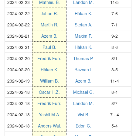
2024-02-23
Mathieu B.
Landon M.
11/5
Di
2024-02-22
Johan R.
Håkan K.
7-6
Di
2024-02-22
Martin R.
Stefan A.
7-1
Di
2024-02-21
Azem B.
Maxim F.
9-2
Di
2024-02-21
Paul B.
Håkan K.
8-6
Di
2024-02-20
Fredrik Furr.
Thomas P.
8/1
Di
2024-02-20
Håkan K.
Razvan I.
8-5
Di
2024-02-19
William B.
Azem B.
11-4
Di
2024-02-18
Oscar H.Z.
Michael G.
8-4
Di
2024-02-18
Fredrik Furr.
Landon M.
8/7
Di
2024-02-18
Yashil M.A.
Vivi B.
7 - 4
Di
2024-02-18
Anders Wal.
Edon C.
5-4
Di