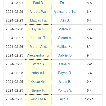
2024-03-01
Paul B.
Erik Li.
8-5
Di
2024-02-29
Anders Wal.
Aleksandra Tu.
6-4
Di
2024-02-29
Mattias Fa.
Alin B.
6-4
Di
2024-02-28
Gyula S.
Marco P.
7-5
Di
2024-02-27
Lennart T.
Stefan A.
5-4
Di
2024-02-26
Martin And.
Mattias Fa.
8/4
Di
2024-02-25
Aleksandra Tu.
Gabriel D.
9-1
Di
2024-02-25
Stefan A.
Stina N.
7-2
Di
2024-02-25
Isabella H.
Rayan R.
6-4
Di
2024-02-25
Oscar Gr.
Azem B.
9-4
Di
2024-02-25
Bruno R.
Pontus S.
6-4
Di
2024-02-25
Yashil M.A.
Axel S.
12 - 1
Di