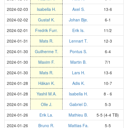
2024-02-03
Isabella H.
Axel S.
13-6
Di
2024-02-02
Gustaf K.
Johan Bje.
6-1
Di
2024-02-01
Fredrik Furr.
Erik Is.
11/2
Di
2024-01-31
Mats R.
Lennart T.
12-3
Di
2024-01-30
Guilherme T.
Pontus S.
6-4
Di
2024-01-30
Maxim F.
Martin B.
7/1
Di
2024-01-30
Mats R.
Lars H.
13-6
Di
2024-01-28
Håkan K.
Adis K.
10-7
Di
2024-01-28
Yashil M.A.
Isabella H.
8 - 6
Di
2024-01-26
Olle J.
Gabriel D.
5-3
Di
2024-01-26
Erik La.
Mathieu B.
5-5 (4-4 TB)
Di
2024-01-26
Bruno R.
Mattias Fa.
5-5
Di