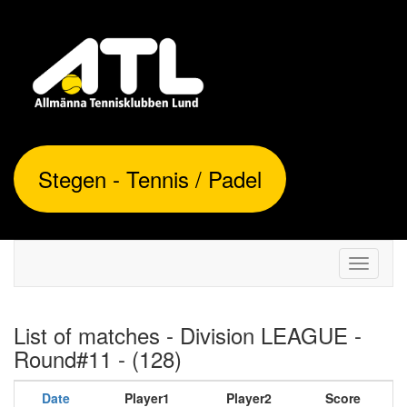
Stegen - Tennis / Padel
Toggle
navigati
List of matches - Division LEAGUE -
Round#11 - (128)
Date
Player1
Player2
Score